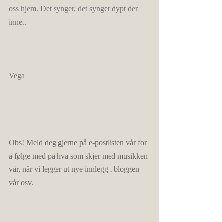
oss hjem. Det synger, det synger dypt der 
inne..
Vega
Obs! Meld deg gjerne på e-postlisten vår for 
å følge med på hva som skjer med musikken 
vår, når vi legger ut nye innlegg i bloggen 
vår osv.