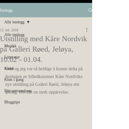
Innlegg
Alle innlegg
13. feb. 2018
Alle innlegg
Utstilling med Kåre Nordvik
Musikk
på Galleri Røed, Jeløya,
Litteratur
10.02 - 01.04.
Kunst
Odd og jeg var så heldige å kunne delta på 
åpningen av billedkunstner Kåre Nordviks 
Kom i gang
nye utstilling på Galleri Røed, Jeløya sist 
Ditt nettsamfunn
lørdag. Det ble en sterk opplevelse. 
Bloggtips