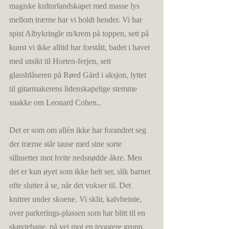
magiske kulturlandskapet med masse lys 
mellom trærne har vi holdt hender. Vi har 
spist Albykringle m/krem på toppen, sett på 
kunst vi ikke alltid har forstått, badet i havet 
med utsikt til Horten-ferjen, sett 
glassblåseren på Røed Gård i aksjon, lyttet 
til gitarmakerens lidenskapelige stemme 
snakke om Leonard Cohen..
Det er som om allén ikke har forandret seg 
der trærne står tause med sine sorte 
silhuetter mot hvite nedsnødde åkre. Men 
det er kun øyet som ikke helt ser, slik barnet 
ofte slutter å se, når det vokser til. Det 
knitrer under skoene. Vi sklir, kalvbeinte, 
over parkerings-plassen som har blitt til en 
skøytebane, på vei mot en tryggere grunn. 