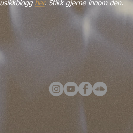
usikkblogg
her
. Stikk gjerne innom den.