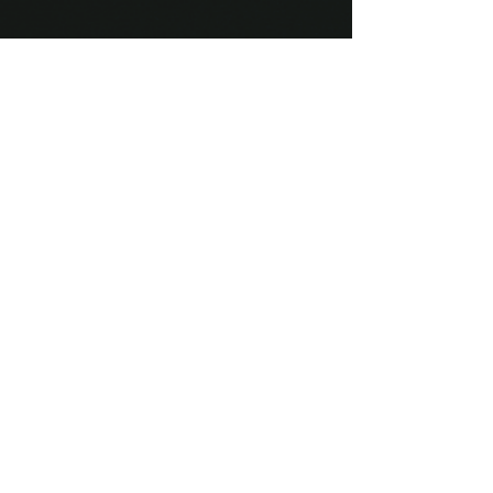
20. juni 2018
Jæren, Jan Eggum og
visefolket.