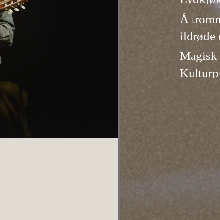
Å trom
ildrøde
lerker i
Magisk 
Kulturp