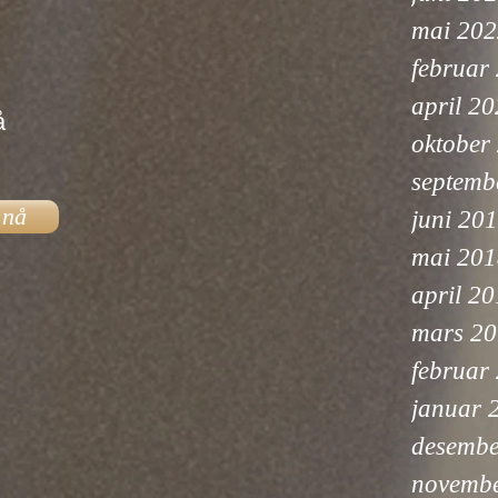
mai 202
februar
april 2
å
oktober
septemb
 nå
juni 20
mai 201
april 2
mars 2
februar
januar 
desembe
novemb