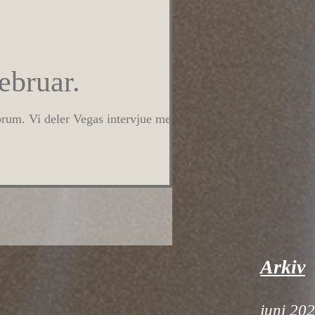
ebruar.
forum. Vi deler Vegas intervjue med
Arkiv
juni 20