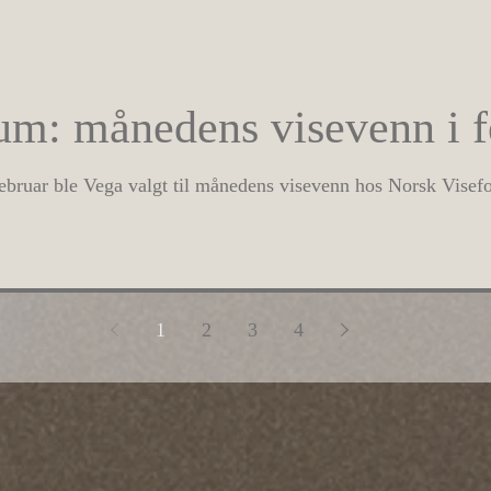
um: månedens visevenn i f
 februar ble Vega valgt til månedens visevenn hos Norsk Vise
1
2
3
4