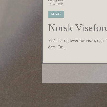
Odd og Vega
16. feb. 2022
Musikk
Norsk Visefor
Vi ånder og lever for visen, og i
dere. Du...