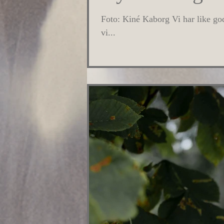
Foto: Kiné Kaborg Vi har like god
vi...